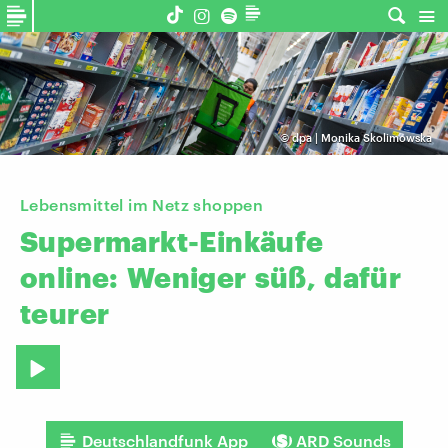
©
dpa | Monika Skolimowska
Lebensmittel im Netz shoppen
Supermarkt-Einkäufe
online:
Weniger
süß,
dafür
teurer
Deutschlandfunk App
ARD Sounds