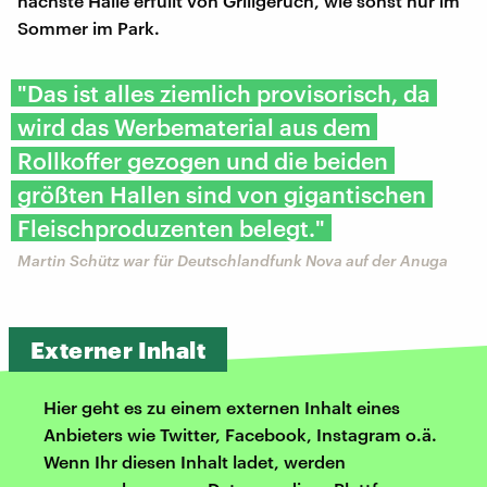
nächste Halle erfüllt von Grillgeruch, wie sonst nur im
Sommer im Park.
"Das ist alles ziemlich provisorisch, da
wird das Werbematerial aus dem
Rollkoffer gezogen und die beiden
größten Hallen sind von gigantischen
Fleischproduzenten belegt."
Martin Schütz war für Deutschlandfunk Nova auf der Anuga
Externer Inhalt
Hier geht es zu einem externen Inhalt eines
Anbieters wie Twitter, Facebook, Instagram o.ä.
Wenn Ihr diesen Inhalt ladet, werden