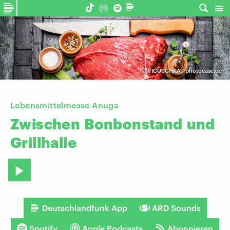
©
VICUSCHKA | photocase.de
Lebensmittelmesse Anuga
Zwischen
Bonbonstand
und
Grillhalle
Deutschlandfunk App
ARD Sounds
Spotify
Apple Podcasts
Abonnieren