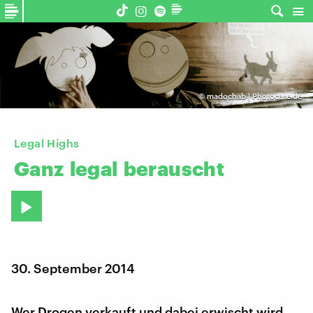
©
madochab | Photocase.de
Legal Highs
Ganz
legal
berauscht
30. September 2014
Wer Drogen verkauft und dabei erwischt wird,