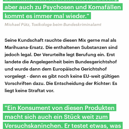
aber auch zu Psychosen und Komafällen
kommt es immer mal wieder."
Michael Pütz, Toxikologe beim Bundeskriminalamt
Seine Kundschaft rauchte diesen Mix gerne mal als
Marihuana-Ersatz. Die enthaltenen Substanzen sind
jedoch legal. Der Verurteilte legt Berufung ein. Erst
landete die Angelegenheit beim Bundesgerichtshof
und wurde dann dem Europäische Gerichtshof
vorgelegt - denn es gibt noch keine EU-weit gültigen
Vorschriften dazu. Die Entscheidung der Richter: Es
liegt keine Straftat vor.
"Ein Konsument von diesen Produkten
macht sich auch ein Stück weit zum
Versuchskaninchen. Er testet etwas, was