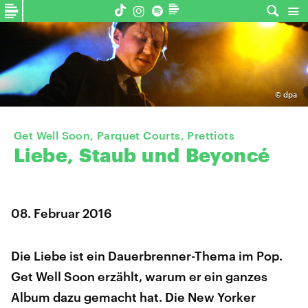
©
dpa
Get Well Soon, Parquet Courts, Prettiots
Liebe,
Staub
und
Beyoncé
08. Februar 2016
Die Liebe ist ein Dauerbrenner-Thema im Pop.
Get Well Soon erzählt, warum er ein ganzes
Album dazu gemacht hat. Die New Yorker