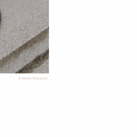
©
Mieke Wijnands
h