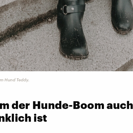
em Hund Teddy.
m der Hunde-Boom auc
klich ist