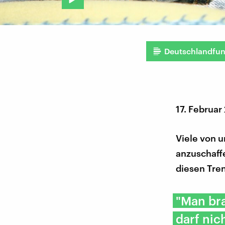
Deutschlandfu
17. Februar
Viele von 
anzuschaffe
diesen Tren
"Man br
darf nic