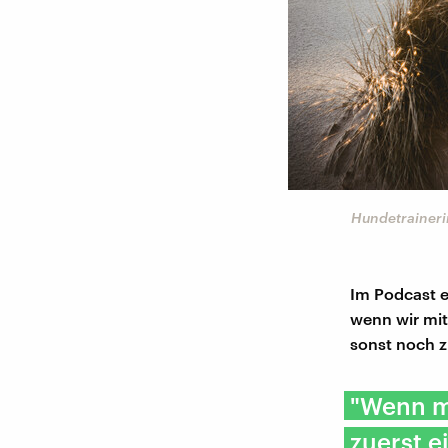
Hundetraineri
Im Podcast e
wenn wir mi
sonst noch z
"Wenn ma
zuerst e