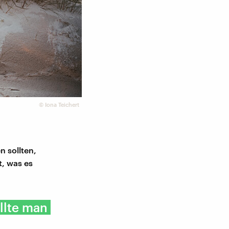
©
Iona Teichert
n sollten,
, was es
llte man