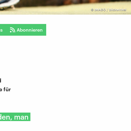
©
IMAGO / blickwinkel
ts
Abonnieren
d
e für
den, man