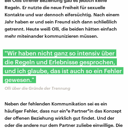
Bei Ollis offener Beziehung gab es jedoch keine
Regeln. Er nutzte die neue Freiheit für sexuelle
Kontakte und war dennoch eifersüchtig. Nach einem
Jahr haben er und sein Freund sich dann schließlich
getrennt. Heute weiß Olli, die beiden hätten einfach
mehr miteinander kommunizieren müssen.
"Wir haben nicht ganz so intensiv über
die Regeln und Erlebnisse gesprochen,
und ich glaube, das ist auch so ein Fehler
gewesen."
Olli über die Gründe der Trennung
Neben der fehlenden Kommunikation sei es ein
häufiger Fehler, dass nur ein*e Partner*in das Konzept
der offenen Beziehung wirklich gut findet. Und der
oder die andere nur dem Partner zuliebe einwillige. Die