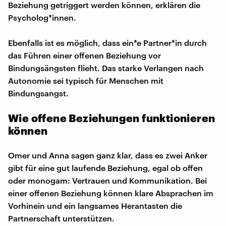
Beziehung getriggert werden können, erklären die
Psycholog*innen.
Ebenfalls ist es möglich, dass ein*e Partner*in durch
das Führen einer offenen Beziehung vor
Bindungsängsten flieht. Das starke Verlangen nach
Autonomie sei typisch für Menschen mit
Bindungsangst.
Wie offene Beziehungen funktionieren
können
Omer und Anna sagen ganz klar, dass es zwei Anker
gibt für eine gut laufende Beziehung, egal ob offen
oder monogam: Vertrauen und Kommunikation. Bei
einer offenen Beziehung können klare Absprachen im
Vorhinein und ein langsames Herantasten die
Partnerschaft unterstützen.