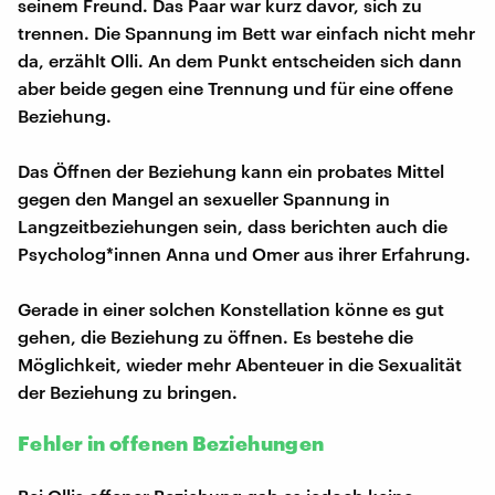
seinem Freund. Das Paar war kurz davor, sich zu
trennen. Die Spannung im Bett war einfach nicht mehr
da, erzählt Olli. An dem Punkt entscheiden sich dann
aber beide gegen eine Trennung und für eine offene
Beziehung.
Das Öffnen der Beziehung kann ein probates Mittel
gegen den Mangel an sexueller Spannung in
Langzeitbeziehungen sein, dass berichten auch die
Psycholog*innen Anna und Omer aus ihrer Erfahrung.
Gerade in einer solchen Konstellation könne es gut
gehen, die Beziehung zu öffnen. Es bestehe die
Möglichkeit, wieder mehr Abenteuer in die Sexualität
der Beziehung zu bringen.
Fehler in offenen Beziehungen