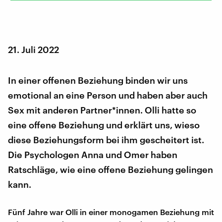
21. Juli 2022
In einer offenen Beziehung binden wir uns
emotional an eine Person und haben aber auch
Sex mit anderen Partner*innen. Olli hatte so
eine offene Beziehung und erklärt uns, wieso
diese Beziehungsform bei ihm gescheitert ist.
Die Psychologen Anna und Omer haben
Ratschläge, wie eine offene Beziehung gelingen
kann.
Fünf Jahre war Olli in einer monogamen Beziehung mit