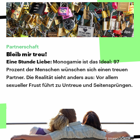
©
dpa
Partnerschaft
Bleib mir treu!
Eine Stunde Liebe:
Monogamie ist das Ideal: 97
Prozent der Menschen wünschen sich einen treuen
Partner. Die Realität sieht anders aus: Vor allem
sexueller Frust führt zu Untreue und Seitensprüngen.
©
imago/JOKER