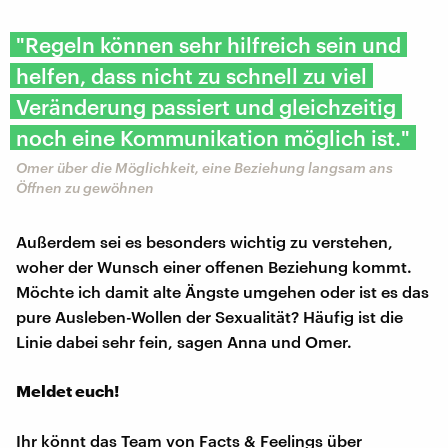
"Regeln können sehr hilfreich sein und
helfen, dass nicht zu schnell zu viel
Veränderung passiert und gleichzeitig
noch eine Kommunikation möglich ist."
Omer über die Möglichkeit, eine Beziehung langsam ans
Öffnen zu gewöhnen
Außerdem sei es besonders wichtig zu verstehen,
woher der Wunsch einer offenen Beziehung kommt.
Möchte ich damit alte Ängste umgehen oder ist es das
pure Ausleben-Wollen der Sexualität? Häufig ist die
Linie dabei sehr fein, sagen Anna und Omer.
Meldet euch!
Ihr könnt das Team von Facts & Feelings über