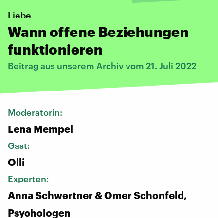
Liebe
Wann offene Beziehungen
funktionieren
Beitrag aus unserem Archiv vom 21. Juli 2022
Moderatorin:
Lena Mempel
Gast:
Olli
Experten:
Anna Schwertner & Omer Schonfeld,
Psychologen