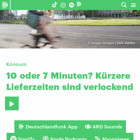
©
imago images | Dirk Sattler
Konsum
10
oder
7
Minuten?
Kürzere
Lieferzeiten
sind
verlockend
Deutschlandfunk App
ARD Sounds
Spotify
Apple Podcasts
Abonnieren