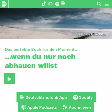
©
IMAGO / Priller&Maug
Das perfekte Buch für den Moment...
…wenn
du
nur
noch
abhauen
willst
Deutschlandfunk App
Spotify
Apple Podcasts
Abonnieren