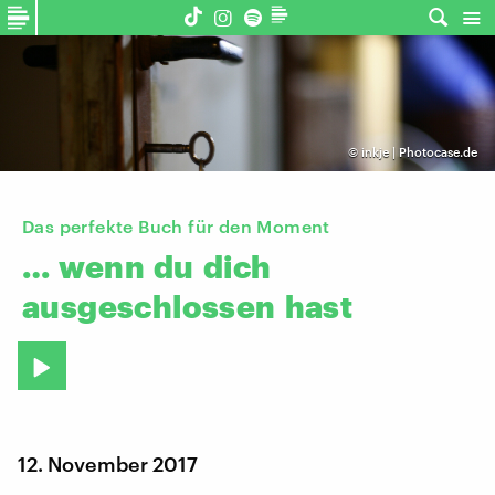
©
inkje | Photocase.de
Das perfekte Buch für den Moment
…
wenn
du
dich
ausgeschlossen
hast
12. November 2017