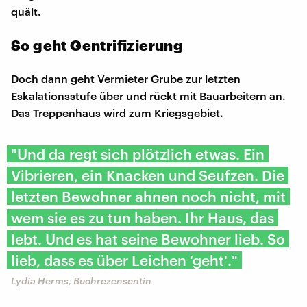
quält.
So geht Gentrifizierung
Doch dann geht Vermieter Grube zur letzten
Eskalationsstufe über und rückt mit Bauarbeitern an.
Das Treppenhaus wird zum Kriegsgebiet.
"Und da regt sich plötzlich etwas. Ein
Vibrieren, ein Knacken und Seufzen. Die
letzten Bewohner ahnen noch nicht, mit
wem sie es zu tun haben. Ihr Haus, das
lebt. Und es hat seine Bewohner lieb. So
lieb, dass es über Leichen 'geht'."
Lydia Herms, Buchrezensentin