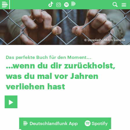
©
Unsplash | Mitch Lensink
Das perfekte Buch für den Moment...
…wenn
du
dir
zurückholst,
was
du
mal
vor
Jahren
verliehen
hast
Deutschlandfunk App
Spotify