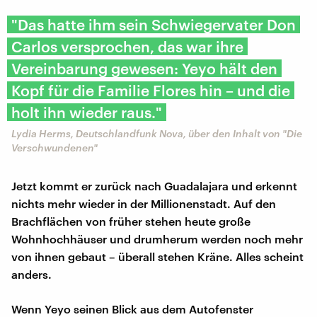
"Das hatte ihm sein Schwiegervater Don
Carlos versprochen, das war ihre
Vereinbarung gewesen: Yeyo hält den
Kopf für die Familie Flores hin – und die
holt ihn wieder raus."
Lydia Herms, Deutschlandfunk Nova, über den Inhalt von "Die
Verschwundenen"
Jetzt kommt er zurück nach Guadalajara und erkennt
nichts mehr wieder in der Millionenstadt. Auf den
Brachflächen von früher stehen heute große
Wohnhochhäuser und drumherum werden noch mehr
von ihnen gebaut – überall stehen Kräne. Alles scheint
anders.
Wenn Yeyo seinen Blick aus dem Autofenster