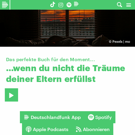
©
Pexels | mo
Das perfekte Buch für den Moment...
…wenn
du
nicht
die
Träume
deiner
Eltern
erfüllst
Deutschlandfunk App
Spotify
Apple Podcasts
Abonnieren