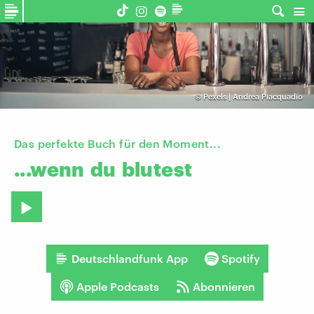
©
Pexels | Andrea Piacquadio
Das perfekte Buch für den Moment...
...wenn
du
blutest
Deutschlandfunk App
Spotify
Apple Podcasts
Abonnieren