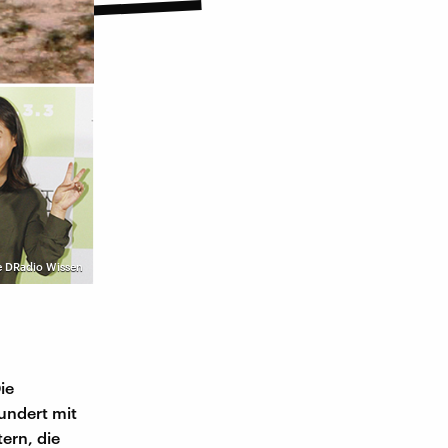
ge DRadio Wissen
s
ie
undert mit
ern, die