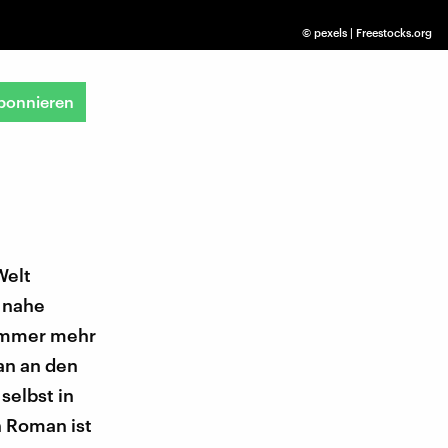
©
pexels | Freestocks.org
bonnieren
Welt
t nahe
 immer mehr
an an den
selbst in
n Roman ist