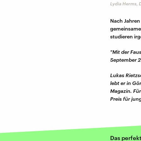
Lydia Herms, 
Nach Jahren 
gemeinsame 
studieren ir
"Mit der Fau
September 20
Lukas Rietzs
lebt er in Gö
Magazin.
Für
Preis für jun
Das perfek