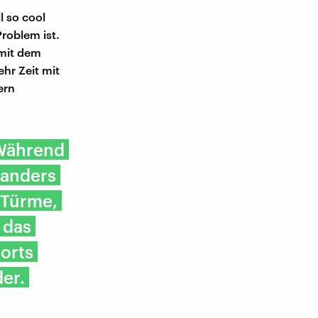
l so cool
Problem ist.
 mit dem
ehr Zeit mit
ern
 Während
oanders
 Türme,
 das
rorts
er.