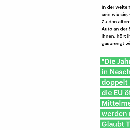
In der weiter
sein wie sie,
Zu den älter
Auto an der 
ihnen, hört 
gesprengt wi
"Die Jah
in Nesch
doppelt 
die EU 
Mittelme
werden 
Glaubt T