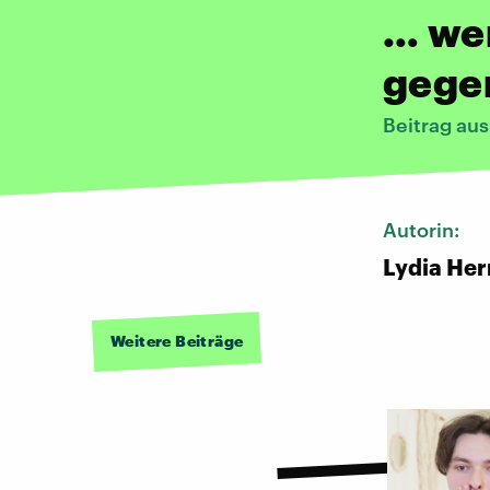
… we
gege
Beitrag au
Autorin:
Lydia He
Weitere Beiträge