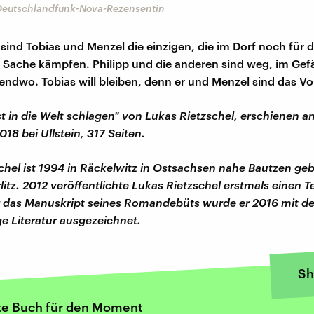
Deutschlandfunk-Nova-Rezensentin
sind Tobias und Menzel die einzigen, die im Dorf noch für d
Sache kämpfen. Philipp und die anderen sind weg, im Gef
gendwo. Tobias will bleiben, denn er und Menzel sind das Vo
st in die Welt schlagen" von Lukas Rietzschel, erschienen a
18 bei Ullstein, 317 Seiten.
chel ist 1994 in Räckelwitz in Ostsachsen nahe Bautzen ge
rlitz. 2012 veröffentlichte Lukas Rietzschel erstmals einen Te
 das Manuskript seines Romandebüts wurde er 2016 mit d
ge Literatur ausgezeichnet.
Sh
te Buch für den Moment