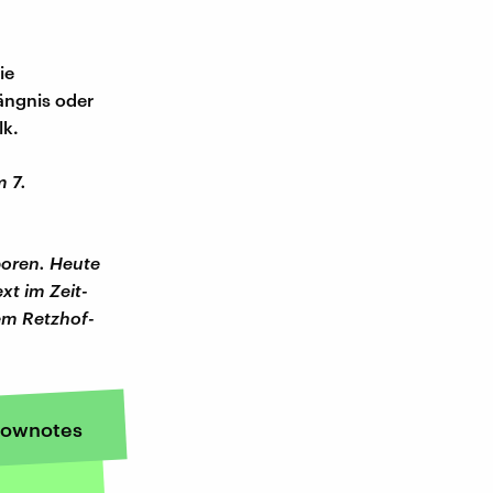
ie
ängnis oder
lk.
m 7.
boren. Heute
xt im Zeit-
em Retzhof-
ownotes