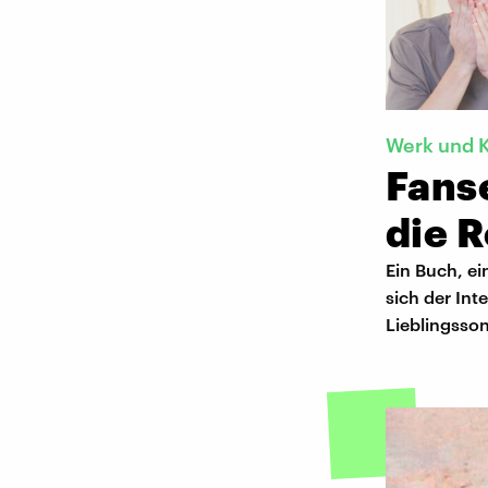
Werk und K
Fans
die R
Ein Buch, ei
sich der Int
Lieblingsson