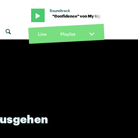
Soundtrack
Clementine · "Confidence" von My Ugly Clementine · "Confidence"
Live
Playlist
usgehen