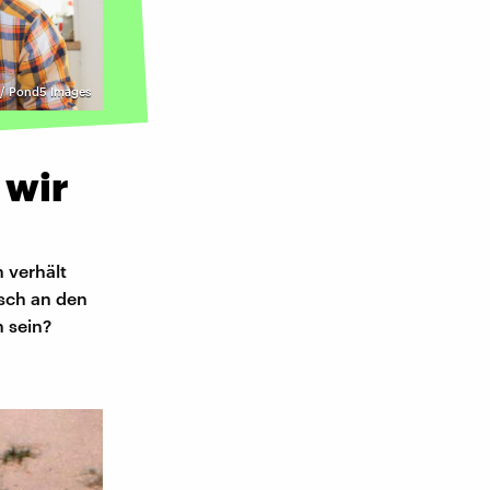
/ Pond5 Images
 wir
 verhält
lsch an den
n sein?