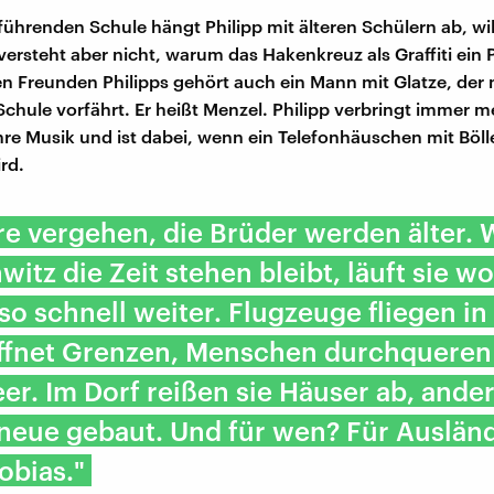
führenden Schule hängt Philipp mit älteren Schülern ab, wil
 versteht aber nicht, warum das Hakenkreuz als Graffiti ein 
en Freunden Philipps gehört auch ein Mann mit Glatze, der
Schule vorfährt. Er heißt Menzel. Philipp verbringt immer m
ihre Musik und ist dabei, wenn ein Telefonhäuschen mit Böll
rd.
re vergehen, die Brüder werden älter.
witz die Zeit stehen bleibt, läuft sie w
so schnell weiter. Flugzeuge fliegen in
öffnet Grenzen, Menschen durchqueren
er. Im Dorf reißen sie Häuser ab, ande
neue gebaut. Und für wen? Für Ausländ
obias."