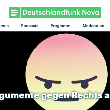
"Confidence" von My Ugly 
emen
Podcasts
Programm
Moderation
gumente
gegen
Rechts
a