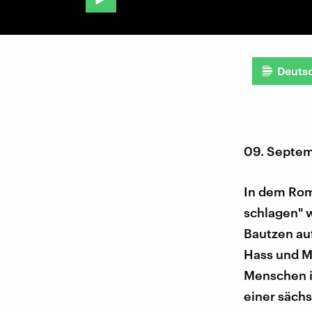
Deuts
09. Septe
In dem Roma
schlagen" 
Bautzen auf
Hass und Mi
Menschen in
einer säch