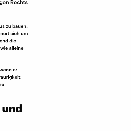
egen Rechts
aus zu bauen.
mmert sich um
end die
wie alleine
 wenn er
aurigkeit:
he
 und