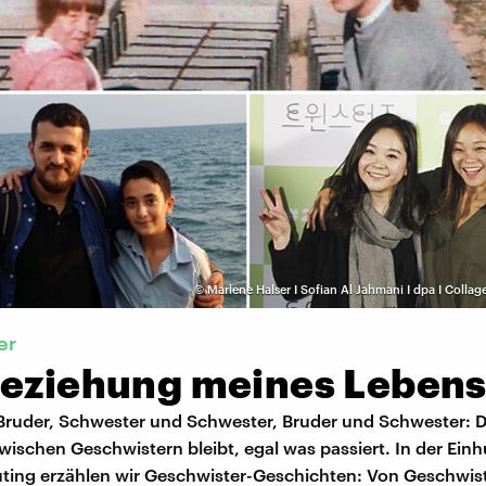
©
Marlene Halser I Sofian Al Jahmani I dpa I Colla
er
Beziehung meines Leben
Bruder, Schwester und Schwester, Bruder und Schwester: D
ischen Geschwistern bleibt, egal was passiert. In der Einh
ting erzählen wir Geschwister-Geschichten: Von Geschwist