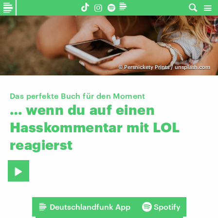
©
Persnickety Prints / unsplash.com
Das perfekte Buch für den Moment
…
wenn
du
auf
einen
Hasskommentar
mit
LOL
reagierst
Deutschlandfunk App
Spotify