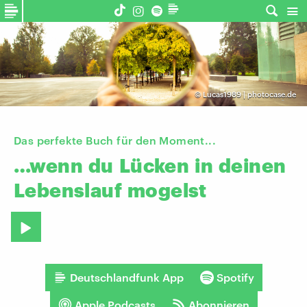
©
Lucas1989 | photocase.de
Das perfekte Buch für den Moment...
…wenn
du
Lücken
in
deinen
Lebenslauf
mogelst
Deutschlandfunk App
Spotify
Apple Podcasts
Abonnieren