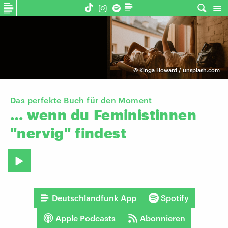
©
Kinga Howard / unsplash.com
Das perfekte Buch für den Moment
…
wenn
du
Feministinnen
"nervig"
findest
Deutschlandfunk App
Spotify
Apple Podcasts
Abonnieren