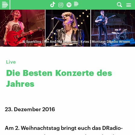
©
Sparkling | Me And My Drummer | Kytes | Montage DRadio Wissen
Live
Die
Besten
Konzerte
des
Jahres
23. Dezember 2016
Am 2. Weihnachtstag bringt euch das DRadio-