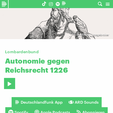
©
IMAGO / imagebroker
Lombardenbund
Autonomie
gegen
Reichsrecht
1226
Deutschlandfunk App
ARD Sounds
Spotify
Apple Podcasts
Abonnieren