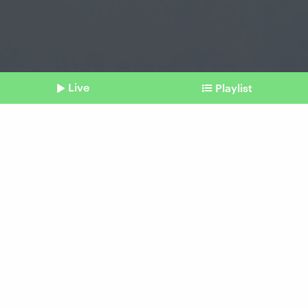
Live
Playlist
©
picture alliance/dpa | Annette Riedl
Shownotes
Langzeitfolgen von Corona
Arzt zu Long Covid: "Eine
zugelassene Therapie gibt
es nicht"