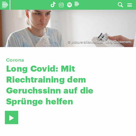
©
picture alliance/dpa | Jörg Carstensen
Corona
Long
Covid:
Mit
Riechtraining
dem
Geruchssinn
auf
die
Sprünge
helfen