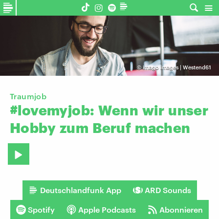
©
imago images | Westend61
Traumjob
#lovemyjob:
Wenn
wir
unser
Hobby
zum
Beruf
machen
Deutschlandfunk App
ARD Sounds
Spotify
Apple Podcasts
Abonnieren