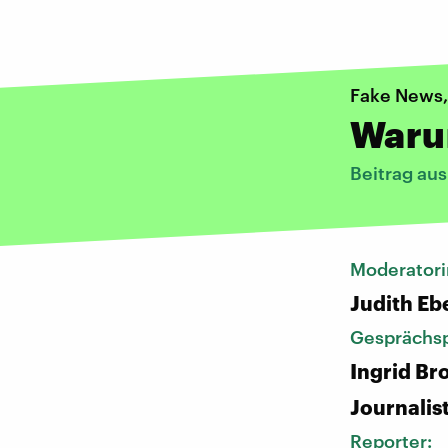
Fake News,
Waru
Beitrag au
Moderatori
Judith Eb
Gesprächsp
Ingrid Br
Journalis
Reporter: