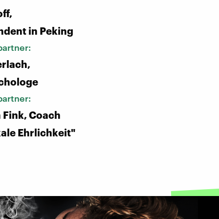
ff,
dent in Peking
artner:
erlach,
ychologe
artner:
 Fink, Coach
ale Ehrlichkeit"