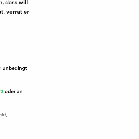
, dass will
t, verrät er
ir unbedingt
52
oder an
ckt,