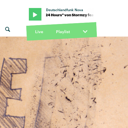
Deutschlandfunk Nova
 Odeal · "24 Hours" von Stormzy feat. Odeal · "24 Hours" von Storm
Live
Playlist