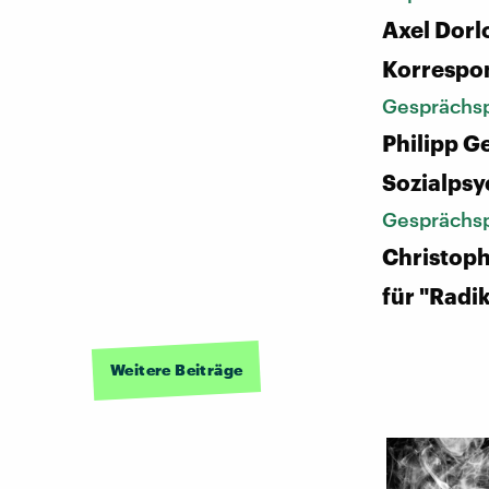
Axel Dorlo
Korrespon
Gesprächsp
Philipp G
Sozialps
Gesprächsp
Christoph
für "Radik
Weitere Beiträge