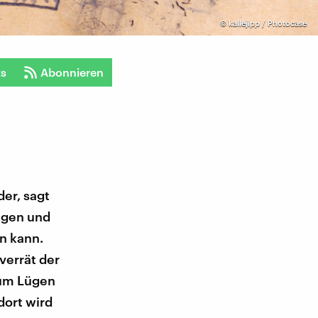
©
kallejipp / Photocase
ts
Abonnieren
er, sagt
Lügen und
n kann.
verrät der
zum Lügen
dort wird