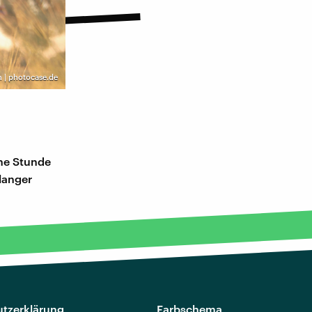
 | photocase.de
ine Stunde
elanger
tzerklärung
Farbschema