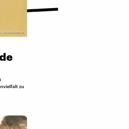
| photocase.de
rde
s
vielfalt zu