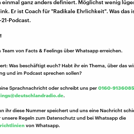
einmal ganz anders definiert. Möglichst wenig lügen
nk. Er ist Coach für "Radikale Ehrlichkeit". Was das is
-21-Podcast.
!
s Team von Facts & Feelings über Whatsapp erreichen.
iert: Was beschäftigt euch? Habt ihr ein Thema, über das w
ng und im Podcast sprechen sollen?
eine Sprachnachricht oder schreibt uns per
0160-913608
lings@deutschlandradio.de
.
n ihr diese Nummer speichert und uns eine Nachricht schi
hr unsere Regeln zum Datenschutz und bei Whatsapp die
richtlinien
von Whatsapp.