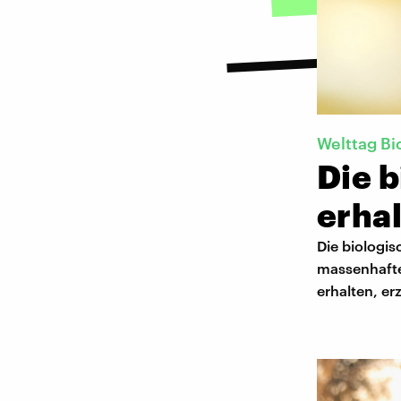
Welttag Bi
Die b
erha
Die biologis
massenhafte
erhalten, er