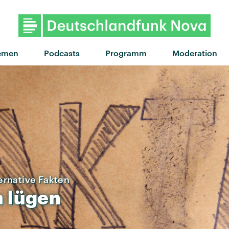
"24 Hours" von Stormzy feat.
emen
Podcasts
Programm
Moderation
ernative Fakten
n
lügen