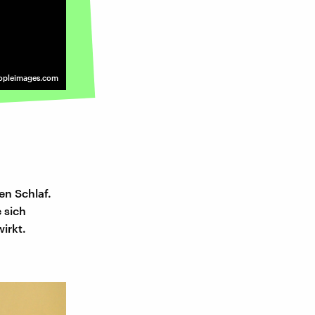
opleimages.com
en Schlaf.
 sich
irkt.