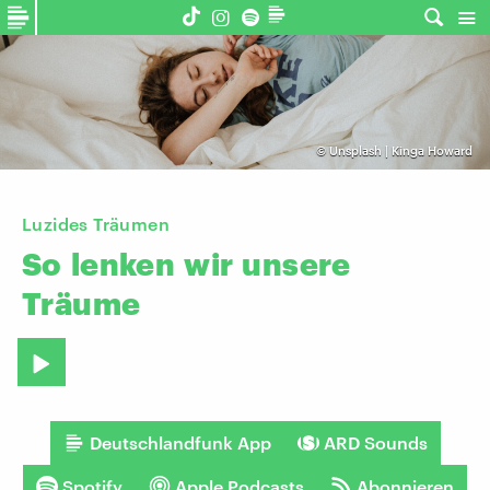
©
Unsplash | Kinga Howard
Luzides Träumen
So
lenken
wir
unsere
Träume
Deutschlandfunk App
ARD Sounds
Spotify
Apple Podcasts
Abonnieren