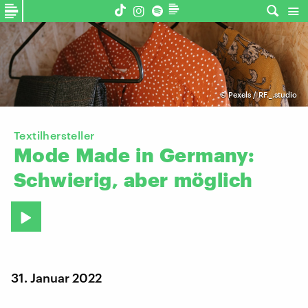
©
Pexels / RF._.studio
Textilhersteller
Mode
Made
in
Germany:
Schwierig,
aber
möglich
31. Januar 2022