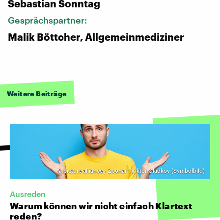
Sebastian Sonntag
Gesprächspartner:
Malik Böttcher, Allgemeinmediziner
Weitere Beiträge
©
picture alliance / Zoonar | Viktor Gladkov (Symbolbild)
Ausreden
Warum können wir nicht einfach Klartext
reden?