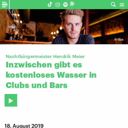
©
dpa
Nachtbürgermeister Hendrik Meier
Inzwischen
gibt
es
kostenloses
Wasser
in
Clubs
und
Bars
18. August 2019