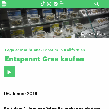
©
Neal Waters | imago
Legaler Marihuana-Konsum in Kalifornien
Entspannt
Gras
kaufen
06. Januar 2018
Seit dem 1. Januar dürfen Erwachsene ab dem