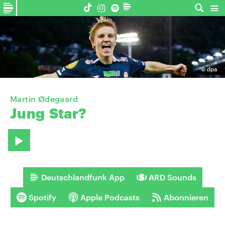
©
dpa
Martin Ødegaard
Jung
Star?
Deutschlandfunk App
ARD Sounds
Spotify
Apple Podcasts
Abonnieren