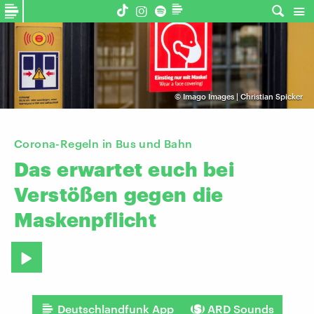
©
Imago Images | Christian Spicker
Corona-Regeln in Bus und Bahn
Das
erwartet
euch
bei
Verstößen
gegen
die
Maskenpflicht
Deutschlandfunk App
ARD Sounds