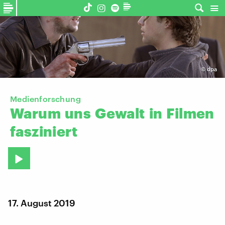
©
dpa
Medienforschung
Warum
uns
Gewalt
in
Filmen
fasziniert
17. August 2019