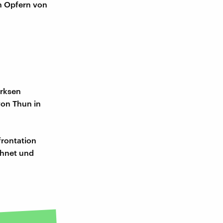
n Opfern von
örksen
on Thun in
frontation
chnet und