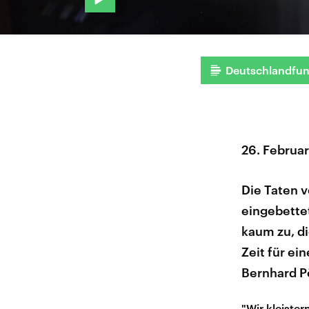
Deutschlandfu
26. Februa
Die Taten v
eingebette
kaum zu, di
Zeit für ei
Bernhard P
"Wir kleiste