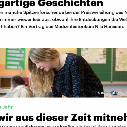
igartige Geschichten
 manche Spitzenforschende bei der Preisverleihung des N
 immer wieder leer aus, obwohl ihre Entdeckungen die Wel
rt haben? Ein Vortrag des Medizinhistorikers Nils Hansson.
©
picture alliance |
s Jahr
wir aus dieser Zeit mitn
t Grundschullehramt, zuvor hat ihn ein Freiwilliges Soziales