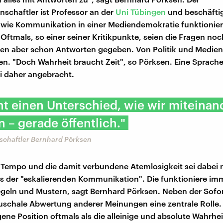
schaftler ist Professor an der
Uni Tübingen
und beschäftig
 wie Kommunikation in einer Mediendemokratie funktionier
 Oftmals, so einer seiner Kritikpunkte, seien die Fragen noc
den aber schon Antworten gegeben. Von Politik und Medien
n. "Doch Wahrheit braucht Zeit", so Pörksen. Eine Sprache
i daher angebracht.
t einen Unterschied, wie wir miteinan
 – gerade öffentlich."
chaftler Bernhard Pörksen
 Tempo und die damit verbundene Atemlosigkeit sei dabei n
 der "eskalierenden Kommunikation". Die funktioniere im
geln und Mustern, sagt Bernhard Pörksen. Neben der Sofor
auschale Abwertung anderer Meinungen eine zentrale Roll
gene Position oftmals als die alleinige und absolute Wahrhei