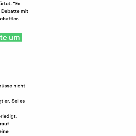
rtet. "Es
e Debatte mit
haftler.
tte um
müsse nicht
 er. Sei es
rledigt.
rauf
eine