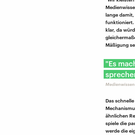
Medienwissen
lange damit,
funktioniert.
klar, da wür
gleichermaße
Mäßigung se
"Es mach
sprechen
Medienwissens
Das schnelle
Mechanismus
ähnlichen Re
spiele die p
werde die ei