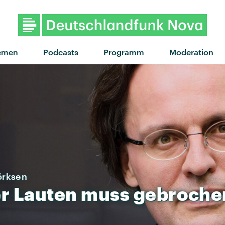
"Mein Babe" von Baumgart 
emen
Podcasts
Programm
Moderation
örksen
r
Lauten
muss
gebroche