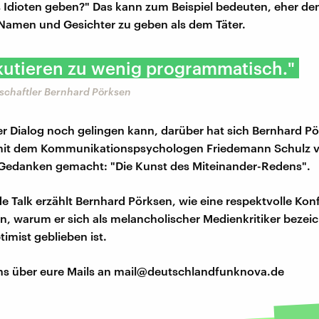
 Idioten geben?" Das kann zum Beispiel bedeuten, eher de
Namen und Gesichter zu geben als dem Täter.
kutieren zu wenig programmatisch."
chaftler Bernhard Pörksen
er Dialog noch gelingen kann, darüber hat sich Bernhard P
t dem Kommunikationspsychologen Friedemann Schulz v
Gedanken gemacht: "Die Kunst des Miteinander-Redens".
de Talk erzählt Bernhard Pörksen, wie eine respektvolle Kon
n, warum er sich als melancholischer Medienkritiker bezei
imist geblieben ist.
ns über eure Mails an mail@deutschlandfunknova.de