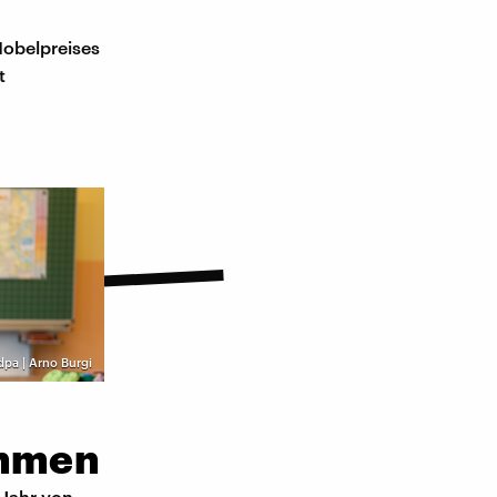
obelpreises
t
 dpa | Arno Burgi
ehmen
 Jahr von