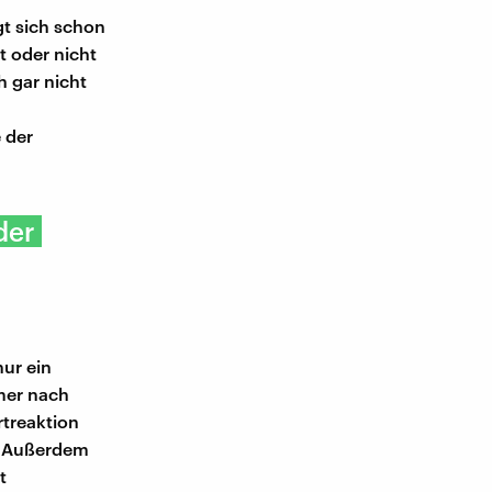
t sich schon
t oder nicht
h gar nicht
 der
der
ur ein
mer nach
treaktion
e. Außerdem
t