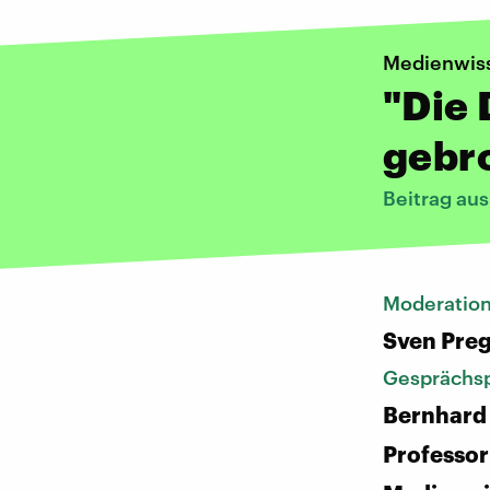
Medienwiss
"Die
gebr
Beitrag au
Moderatio
Sven Pre
Gesprächsp
Bernhard
Professor