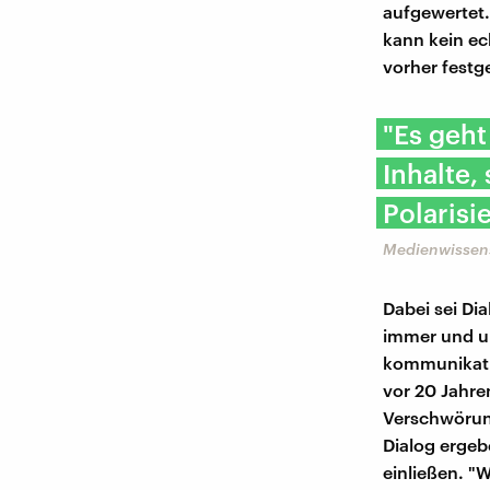
aufgewertet.
kann kein ech
vorher festg
"Es geh
Inhalte,
Polarisi
Medienwissens
Dabei sei Di
immer und un
kommunikativ
vor 20 Jahre
Verschwörung
Dialog ergeb
einließen. "