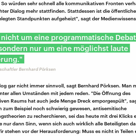
 So würden sehr schnell alle kommunikativen Fronten verhä
ter Dialog mehr stattfinden. Stattdessen ist die öffentlich
elegten Standpunkten aufgeheizt", sagt der Medienwissensc
t nicht um eine programmatische Deba
 sondern nur um eine möglichst laute
erung."
chaftler Bernhard Pörksen
alog gar nicht immer sinnvoll, sagt Bernhard Pörksen. Man 
ter allen Umständen mit jedem reden. "Die Öffnung des
en Raums hat auch jede Menge Dreck emporgespült", sagt
n zum Beispiel noch schwierig gewesen, antisemitische
stheorien zu recherchieren, sei das heute mit drei Klicks e
e nur dann Sinn, wenn sich auch wirklich alle Beteiligten da
Wir stehen vor der Herausforderung: Muss es nicht in Teilen 