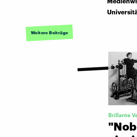
Medienwi
Universit
Weitere Beiträge
Brillante V
"Nob