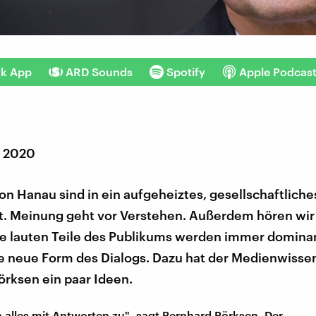
nk App
ARD Sounds
Spotify
Apple Podcas
r 2020
on Hanau sind in ein aufgeheiztes, gesellschaftliche
t. Meinung geht vor Verstehen. Außerdem hören wir
e lauten Teile des Publikums werden immer dominant
ne neue Form des Dialogs. Dazu hat der Medienwisse
örksen ein paar Ideen.
rn alles mit Antworten zu", sagt Bernhard Pörksen. Der