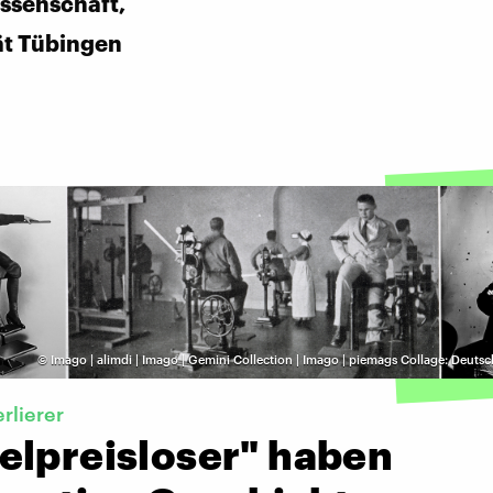
ssenschaft,
ät Tübingen
©
Imago | alimdi | Imago | Gemini Collection | Imago | piemags Collage: Deut
erlierer
elpreisloser" haben