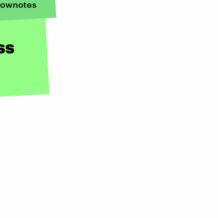
ownotes
ss