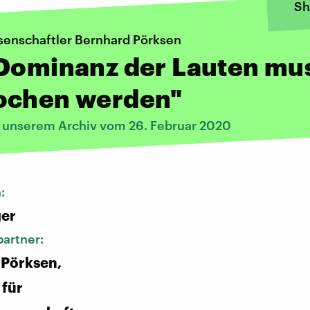
Sh
enschaftler Bernhard Pörksen
 Dominanz der Lauten mu
ochen werden"
s unserem Archiv vom 26. Februar 2020
n:
ger
artner:
 Pörksen,
 für