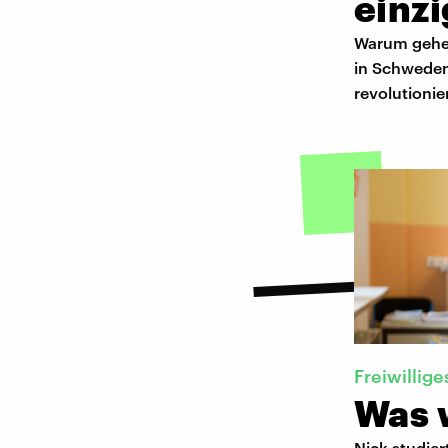
einz
Warum gehen
in Schweden
revolutionie
Freiwillige
Was 
Nick studier