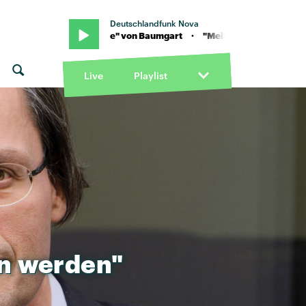
Deutschlandfunk Nova
· "Mein Babe" von Baumgart · "Mein Babe" von Baumgart
Live
Playlist
n
werden"