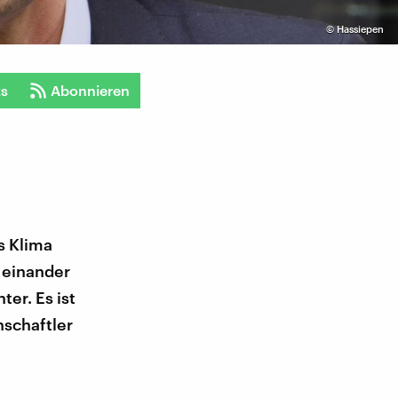
©
Hassiepen
ts
Abonnieren
s Klima
 einander
er. Es ist
nschaftler