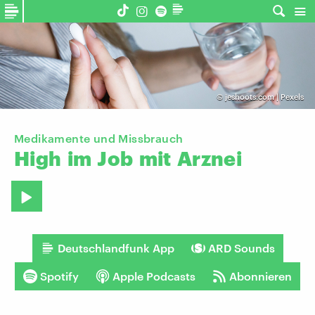
©
jeshoots.com | Pexels
Medikamente und Missbrauch
High
im
Job
mit
Arznei
Deutschlandfunk App
ARD Sounds
Spotify
Apple Podcasts
Abonnieren