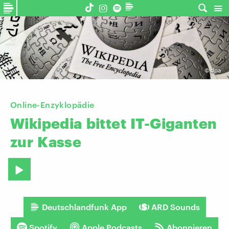
©
dpa
Online-Enzyklopädie
Wikipedia
bittet
IT-Giganten
zur
Kasse
Deutschlandfunk App
ARD Sounds
Spotify
Apple Podcasts
Abonnieren