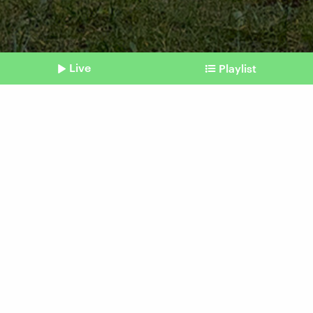
Live
Playlist
©
picture alliance / SULUPRESS.DE | Torsten Sukrow
Shownotes
Gewalt gegen Politiker
Wie verrohte Debatten zu
mehr Übergriffen führen
können
vom 20. Mai 2026