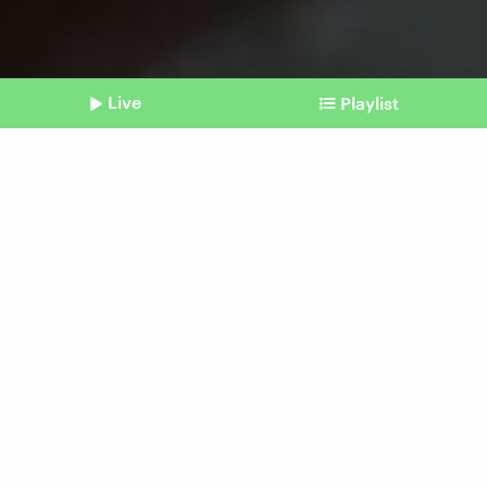
Live
Playlist
©
Imago | CHROMORANGE
Shownotes
Mehr Zwischenfälle
Schlangenfänger in
Australien haben viel zu tun
Beitrag aus unserem Archiv vom 08. Mai 2024