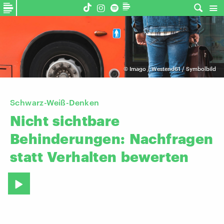
©
Imago / Westend61 / Symbolbild
Schwarz-Weiß-Denken
Nicht
sichtbare
Behinderungen:
Nachfragen
statt
Verhalten
bewerten