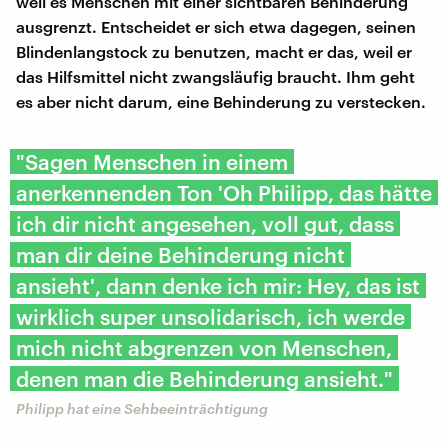
weil es Menschen mit einer sichtbaren Behinderung
ausgrenzt. Entscheidet er sich etwa dagegen, seinen
Blindenlangstock zu benutzen, macht er das, weil er
das Hilfsmittel nicht zwangsläufig braucht. Ihm geht
es aber nicht darum, eine Behinderung zu verstecken.
"Sagen Menschen in einem
anerkennenden Ton 'Oh Philipp, das hätte
ich dir nicht angesehen, voll gut, dass
man dir deine Behinderung nicht
ansieht', dann denke ich mir: Hey, das ist
wirklich super unsolidarisch, ich werde
mich nicht abgrenzen von Menschen,
denen man die Behinderung ansieht."
Philipp hat eine Sehbeeinträchtigung