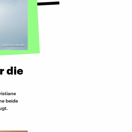
G. | photocase.de
r die
istiane
he beide
ugt.