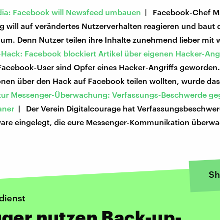
dia: Facebook will Newsfeed umbauen
| Facebook-Chef M
 will auf verändertes Nutzerverhalten reagieren und baut 
um. Denn Nutzer teilen ihre Inhalte zunehmend lieber mit 
Hack: Facebook blockiert Artikel über eigenen Hacker-Angr
 Facebook-User sind Opfer eines Hacker-Angriffs geworden.
onen über den Hack auf Facebook teilen wollten, wurde das
zur Messenger-Überwachung: Verfassungs-Beschwerde ge
aner
| Der Verein Digitalcourage hat Verfassungsbeschwe
ware eingelegt, die eure Messenger-Kommunikation überw
Sh
dienst
ger nutzen Back-up-