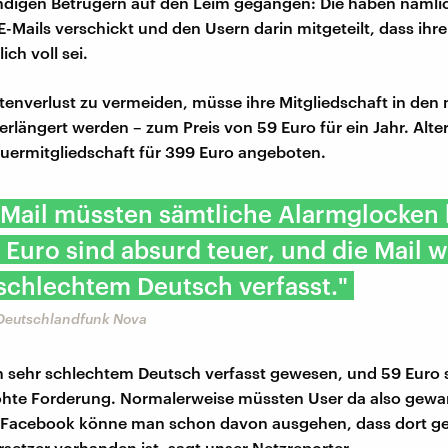
indigen Betrügern auf den Leim gegangen: Die haben nämlic
E-Mails verschickt und den Usern darin mitgeteilt, dass ihr
ch voll sei.
enverlust zu vermeiden, müsse ihre Mitgliedschaft in den
erlängert werden – zum Preis von 59 Euro für ein Jahr. Alte
uermitgliedschaft für 399 Euro angeboten.
 Mail müssten sämtliche Alarmglocken 
Euro sind absurd teuer, und die Mail 
schlechtem Deutsch verfasst."
 Deutschlandfunk Nova
 in sehr schlechtem Deutsch verfasst gewesen, und 59 Euro 
öhte Forderung. Normalerweise müssten User da also gewarn
 Facebook könne man schon davon ausgehen, dass dort 
rsetzer vorhanden ist, sagt unser Netzreporter.