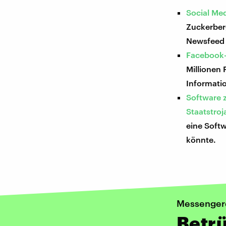
Social Me
Zuckerberg
Newsfeed 
Facebook-
Millionen
Informati
Software 
Staatstroj
eine Soft
könnte.
Messenger
Betrü