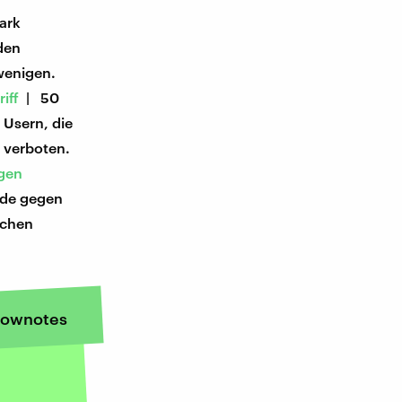
ark
den
wenigen.
iff
| 50
 Usern, die
 verboten.
gen
rde gegen
achen
ownotes