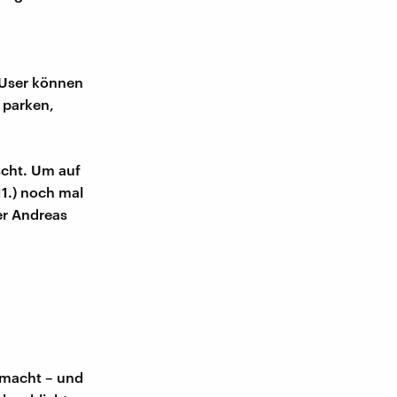
 User können
 parken,
scht. Um auf
11.) noch mal
er Andreas
emacht – und