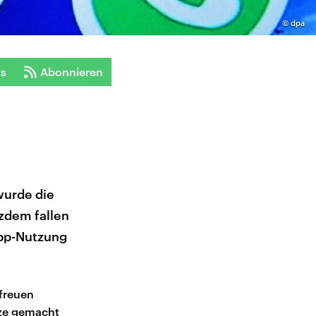
©
dpa
ts
Abonnieren
wurde die
zdem fallen
app-Nutzung
 freuen
tze gemacht