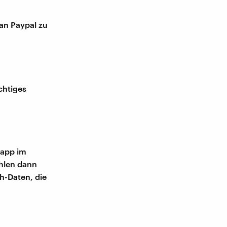
 an Paypal zu
chtiges
sapp im
ahlen dann
h-Daten, die