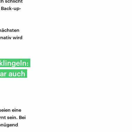
h schlicht
e Back-up-
 nächsten
rnativ wird
klingeln:
war auch
seien eine
t sein. Bei
genügend