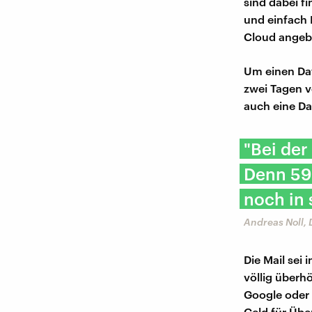
sind dabei f
und einfach 
Cloud angebli
Um einen Dat
zwei Tagen v
auch eine Da
"Bei der
Denn 59 
noch in 
Andreas Noll,
Die Mail sei
völlig überh
Google oder
Geld für Übe