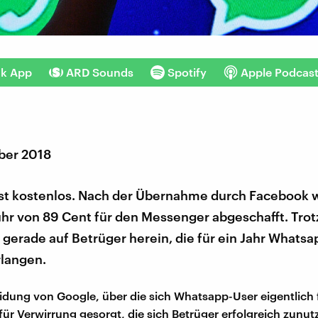
nk App
ARD Sounds
Spotify
Apple Podcas
ber 2018
st kostenlos. Nach der Übernahme durch Facebook 
hr von 89 Cent für den Messenger abgeschafft. Trot
 gerade auf Betrüger herein, die für ein Jahr Whats
rlangen.
idung von Google, über die sich Whatsapp-User eigentlich
für Verwirrung gesorgt, die sich Betrüger erfolgreich zunu