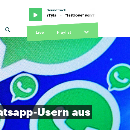
Soundtrack
it love" von Tyla · "Is it love" von Tyla
Live
Playlist
tsapp-Usern
aus