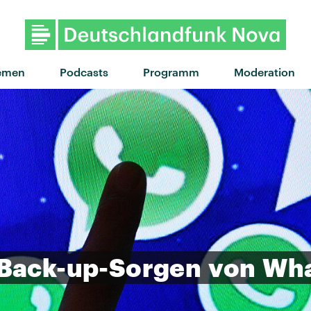
"Is it love" von Tyla · "Is 
emen
Podcasts
Programm
Moderation
Back-up-Sorgen
von
Wha