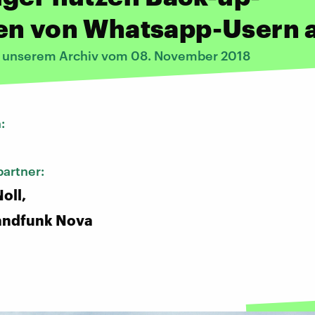
en von Whatsapp-Usern 
s unserem Archiv vom 08. November 2018
n:
artner:
oll,
andfunk Nova