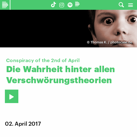
©
Thomas K. / photocase.de
Conspiracy of the 2nd of April
Die
Wahrheit
hinter
allen
Verschwörungstheorien
02. April 2017