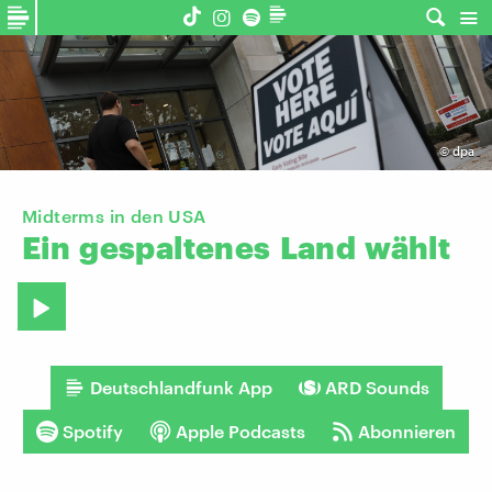
©
dpa
Midterms in den USA
Ein
gespaltenes
Land
wählt
Deutschlandfunk App
ARD Sounds
Spotify
Apple Podcasts
Abonnieren