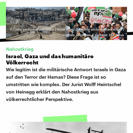
©
Links: picture alliance/dpa | Omar Ishaq // Rechts: picture alliance/dpa |
Carmen Jaspersen // Collage: DLF Nova
Nahostkrieg
Israel, Gaza und das humanitäre
Völkerrecht
Wie legitim ist die militärische Antwort Israels in Gaza
auf den Terror der Hamas? Diese Frage ist so
umstritten wie komplex. Der Jurist Wolff Heintschel
von Heinegg erklärt den Nahostkrieg aus
völkerrechtlicher Perspektive.