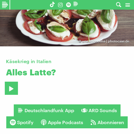
©
una.knipsolina | photocase.de
Käsekrieg in Italien
Alles
Latte?
Deutschlandfunk App
ARD Sounds
Spotify
Apple Podcasts
Abonnieren