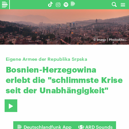
©
Imago | PhotoAlto
Eigene Armee der Republika Srpska
Bosnien-Herzegowina
erlebt
die
"schlimmste
Krise
seit
der
Unabhängigkeit"
Deutschlandfunk App
ARD Sounds