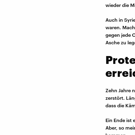
wieder die Mi
Auch in Syri
waren. Macht
gegen jede O
Asche zu leg
Prote
errei
Zehn Jahre n
zerstört. Lä
dass die Käm
Ein Ende ist
Aber, so mei