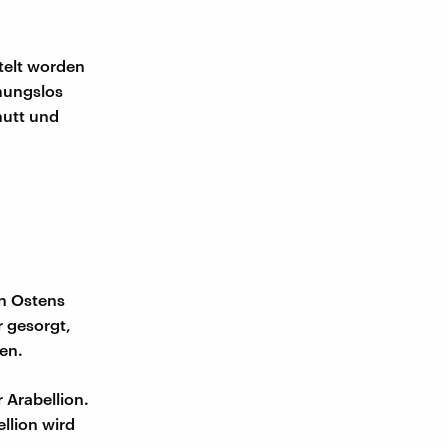
ttelt worden
mungslos
hutt und
en Ostens
 gesorgt,
en.
 Arabellion.
llion wird