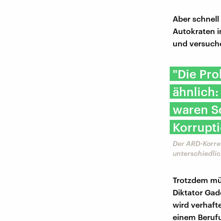
Aber schnell
Autokraten i
und versuche
"Die Pro
ähnlich:
waren Sc
Korrupti
Der ARD-Korres
unterschiedlic
Trotzdem müs
Diktator Gad
wird verhafte
einem Berufu