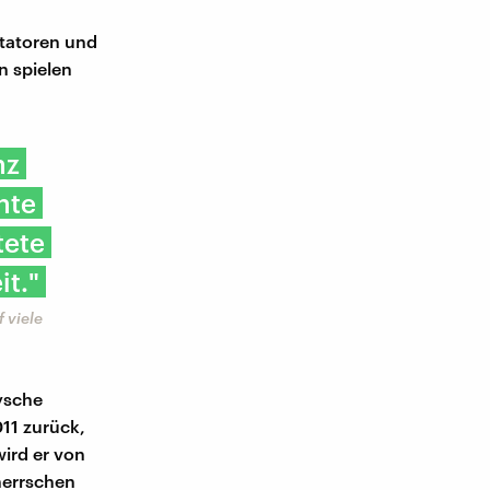
ktatoren und
n spielen
nz
nte
tete
it."
 viele
ysche
011 zurück,
wird er von
herrschen