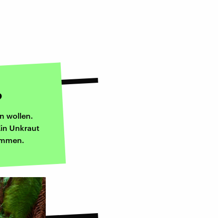
?
n wollen.
Ein Unkraut
kommen.