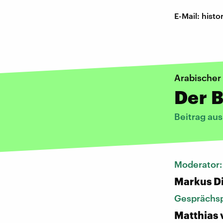
E-Mail: his
Arabischer 
Der B
Beitrag au
Moderator
Markus D
Gesprächsp
Matthias 