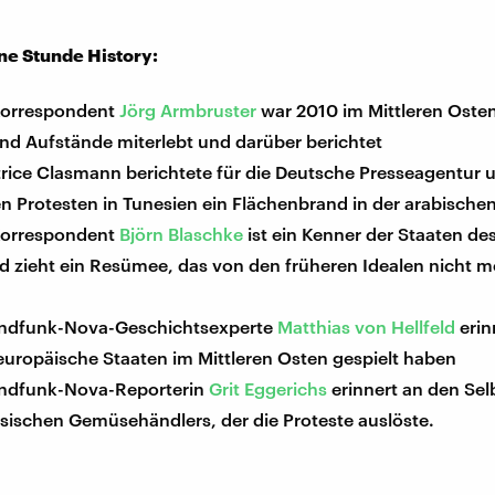
ine Stunde History:
Korrespondent
Jörg Armbruster
war 2010 im Mittleren Osten
nd Aufstände miterlebt und darüber berichtet
rice Clasmann berichtete für die Deutsche Presseagentur u
n Protesten in Tunesien ein Flächenbrand in der arabische
Korrespondent
Björn Blaschke
ist ein Kenner der Staaten des
 zieht ein Resümee, das von den früheren Idealen nicht me
ndfunk-Nova-Geschichtsexperte
Matthias von Hellfeld
erin
 europäische Staaten im Mittleren Osten gespielt haben
ndfunk-Nova-Reporterin
Grit Eggerichs
erinnert an den Se
sischen Gemüsehändlers, der die Proteste auslöste.