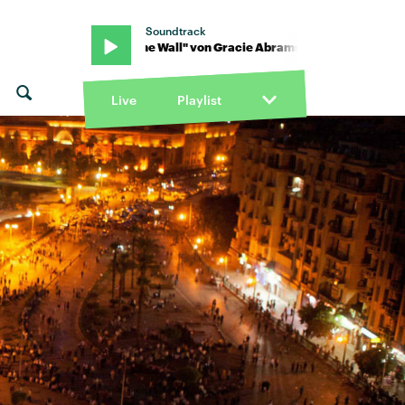
Soundtrack
ms · "Hit the Wall" von Gracie Abrams · "Hit the Wall" von Gracie 
Live
Playlist