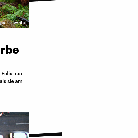
es | blickwinkel
arbe
 Felix aus
ls sie am