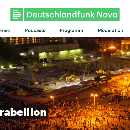
"Hit the Wall" von Gracie Abra
emen
Podcasts
Programm
Moderation
rabellion