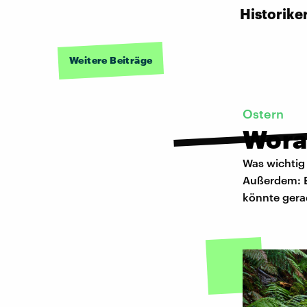
Historike
Weitere Beiträge
Ostern
Wora
Was wichtig 
Außerdem: E
könnte gera