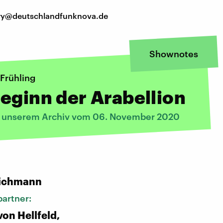
tory@deutschlandfunknova.de
Shownotes
Frühling
eginn der Arabellion
s unserem Archiv vom 06. November 2020
:
ichmann
artner:
von Hellfeld,