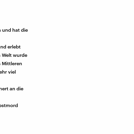
 und hat die
nd erlebt
n Welt wurde
 Mittleren
hr viel
nert an die
lbstmord