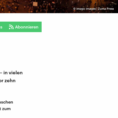
©
imago images | Zuma Press
ts
Abonnieren
– in vielen
or zehn
enschen
lt zum