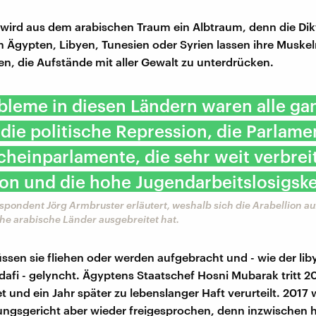
 wird aus dem arabischen Traum ein Albtraum, denn die Di
n Ägypten, Libyen, Tunesien oder Syrien lassen ihre Muskel
n, die Aufstände mit aller Gewalt zu unterdrücken.
bleme in diesen Ländern waren alle ga
 die politische Repression, die Parlame
heinparlamente, die sehr weit verbrei
on und die hohe Jugendarbeitslosigske
pondent Jörg Armbruster erläutert, weshalb sich die Arabellion auf
he arabische Länder ausgebreitet hat.
sen sie fliehen oder werden aufgebracht und - wie der lib
dafi - gelyncht. Ägyptens Staatschef Hosni Mubarak tritt 2
t und ein Jahr später zu lebenslanger Haft verurteilt. 2017 
ngsgericht aber wieder freigesprochen, denn inzwischen 