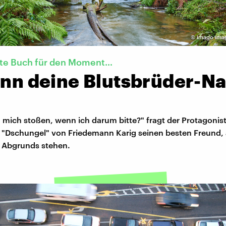
©
imago imag
kte Buch für den Moment…
wenn deine Blutsbrüder-N
mich stoßen, wenn ich darum bitte?" fragt der Protagonist
Dschungel" von Friedemann Karig seinen besten Freund, a
 Abgrunds stehen.