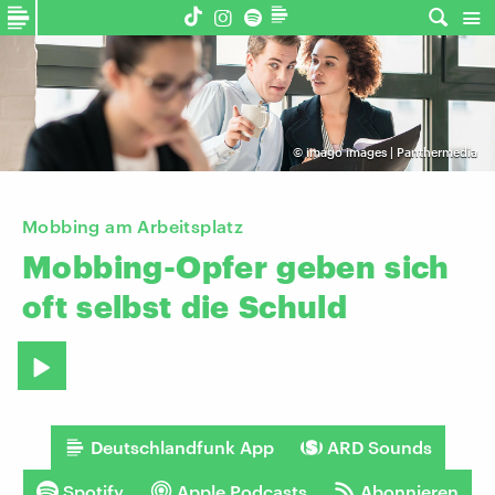
©
imago images | Panthermedia
Mobbing am Arbeitsplatz
Mobbing-Opfer
geben
sich
oft
selbst
die
Schuld
Deutschlandfunk App
ARD Sounds
Spotify
Apple Podcasts
Abonnieren