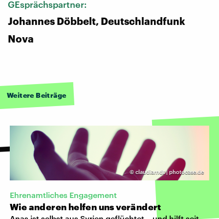
GEsprächspartner:
Johannes Döbbelt, Deutschlandfunk
Nova
Weitere Beiträge
©
claudiarndt | photocase.de
Ehrenamtliches Engagement
Wie anderen helfen uns verändert
Anas ist selbst aus Syrien geflüchtet – und hilft seit