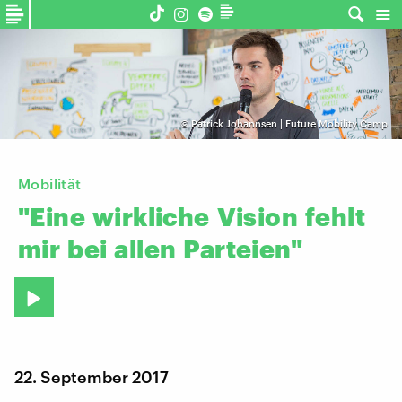
©
Patrick Johannsen | Future Mobility Camp
Mobilität
"Eine
wirkliche
Vision
fehlt
mir
bei
allen
Parteien"
22. September 2017