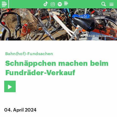
©
IMAGO | blickwinkel
Bahn(hof)-Fundsachen
Schnäppchen
machen
beim
Fundräder-Verkauf
04. April 2024