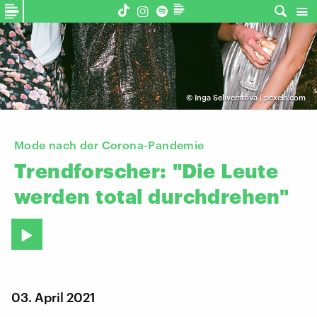
©
Inga Seliverstova | pexels.com
Mode nach der Corona-Pandemie
Trendforscher:
"Die
Leute
werden
total
durchdrehen"
03. April 2021