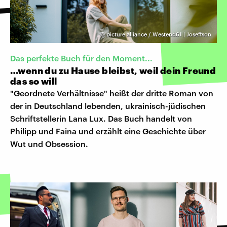
©
picture alliance / Westend61 | Joseffson
Das perfekte Buch für den Moment...
…wenn du zu Hause bleibst, weil dein Freund
das so will
"Geordnete Verhältnisse" heißt der dritte Roman von
der in Deutschland lebenden, ukrainisch-jüdischen
Schriftstellerin Lana Lux. Das Buch handelt von
Philipp und Faina und erzählt eine Geschichte über
Wut und Obsession.