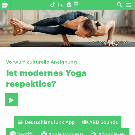
©
imago | Panthermedia
Vorwurf kulturelle Aneignung
Ist
modernes
Yoga
respektlos?
Deutschlandfunk App
ARD Sounds
Spotify
Apple Podcasts
Abonnieren