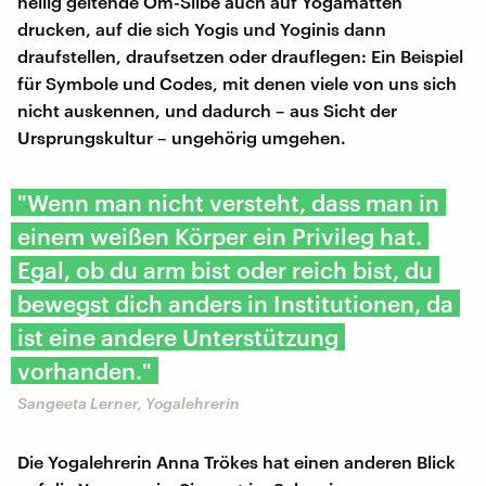
heilig geltende Om-Silbe auch auf Yogamatten
drucken, auf die sich Yogis und Yoginis dann
draufstellen, draufsetzen oder drauflegen: Ein Beispiel
für Symbole und Codes, mit denen viele von uns sich
nicht auskennen, und dadurch – aus Sicht der
Ursprungskultur – ungehörig umgehen.
"Wenn man nicht versteht, dass man in
einem weißen Körper ein Privileg hat.
Egal, ob du arm bist oder reich bist, du
bewegst dich anders in Institutionen, da
ist eine andere Unterstützung
vorhanden."
Sangeeta Lerner, Yogalehrerin
Die Yogalehrerin Anna Trökes hat einen anderen Blick