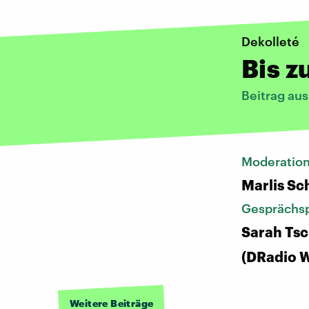
Dekolleté
Bis 
Beitrag au
Moderatio
Marlis S
Gesprächsp
Sarah Ts
(DRadio W
Weitere Beiträge