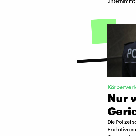
unternimmt e
Körperver
Nur w
Geri
Die Polizei 
Exekutive se