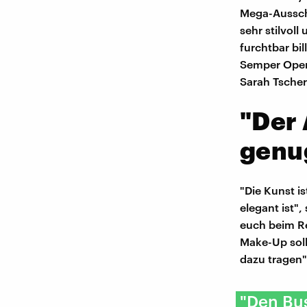
Mega-Ausschn
sehr stilvol
furchtbar bi
Semper Opern
Sarah Tsche
"Der 
genu
"Die Kunst is
elegant ist"
euch beim Re
Make-Up soll
dazu tragen"
"Den Bus