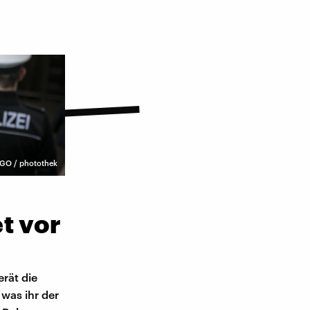
GO / photothek
t vor
erät die
 was ihr der