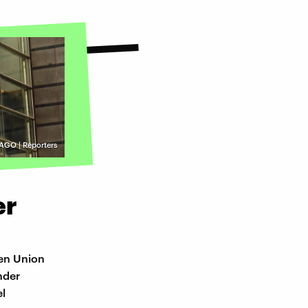
AGO | Reporters
er
hen Union
nder
el