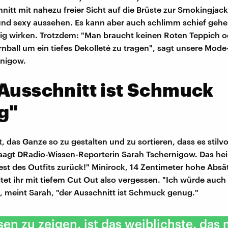
itt mit nahezu freier Sicht auf die Brüste zur Smokingjac
l und sexy aussehen. Es kann aber auch schlimm schief geh
llig wirken. Trotzdem: "Man braucht keinen Roten Teppich 
ball um ein tiefes Dekolleté zu tragen", sagt unsere Mode
rnigow.
Ausschnitt ist Schmuck
g"
t, das Ganze so zu gestalten und zu sortieren, dass es stilvo
, sagt DRadio-Wissen-Reporterin Sarah Tschernigow. Das hei
st des Outfits zurück!" Minirock, 14 Zentimeter hohe Absät
tet ihr mit tiefem Cut Out also vergessen. "Ich würde auch
, meint Sarah, "der Ausschnitt ist Schmuck genug."
en zu zeigen, ist das weiblichste, das