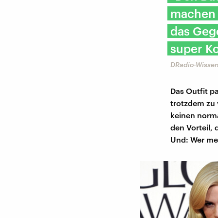
machen k
das Gege
super Ko
DRadio-Wissen
Das Outfit p
trotzdem zu v
keinen norma
den Vorteil, 
Und: Wer meh