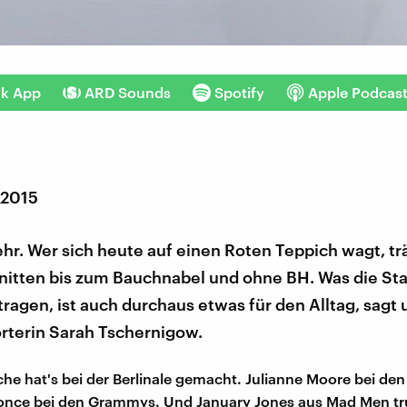
nk App
ARD Sounds
Spotify
Apple Podcas
 2015
hr. Wer sich heute auf einen Roten Teppich wagt, trä
nitten bis zum Bauchnabel und ohne BH. Was die Sta
ragen, ist auch durchaus etwas für den Alltag, sagt
terin Sarah Tschernigow.
che hat's bei der Berlinale gemacht. Julianne Moore bei den 
once bei den Grammys. Und January Jones aus Mad Men tr