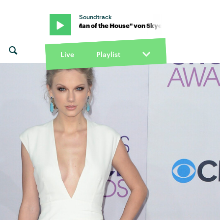
Soundtrack
man · "Man of the House" von Skye Newman · "Man of the House" 
Live
Playlist