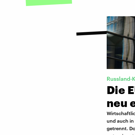
Russland-K
Die 
neu 
Wirtschaftli
und auch in 
getrennt. D