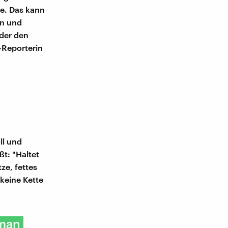
ke. Das kann
en und
oder den
-Reporterin
ll und
ßt: "Haltet
ze, fettes
 keine Kette
 man