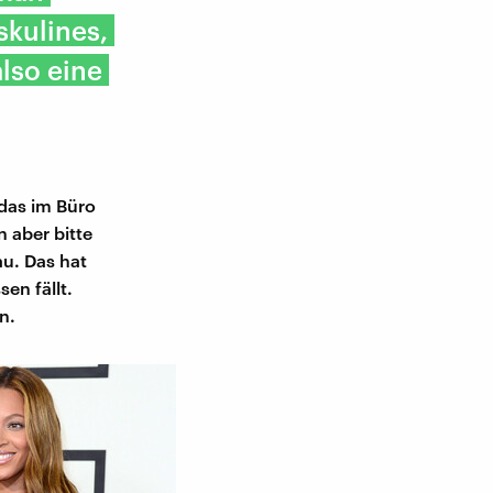
skulines,
lso eine
 das im Büro
n aber bitte
u. Das hat
sen fällt.
n.