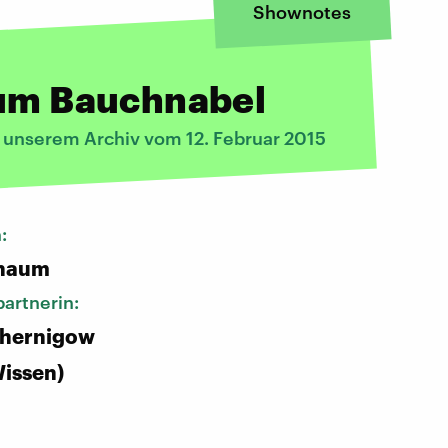
Shownotes
zum Bauchnabel
s unserem Archiv vom 12. Februar 2015
n:
chaum
artnerin:
chernigow
issen)