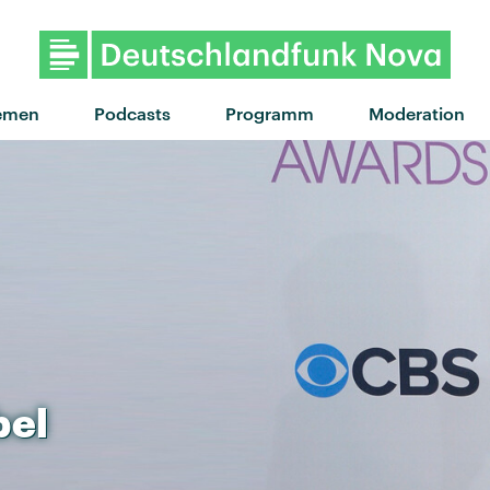
"Man of the House" von Skye New
emen
Podcasts
Programm
Moderation
bel