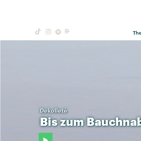
Th
Dekolleté
Bis
zum
Bauchna