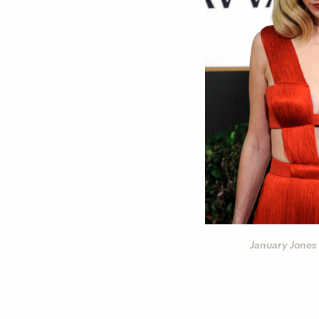
‹
©
dpa
end besser verzichten.
January Jones