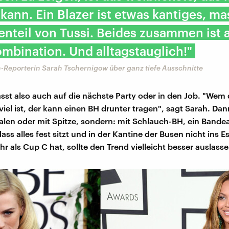
ann. Ein Blazer ist etwas kantiges, ma
nteil von Tussi. Beides zusammen ist a
mbination. Und alltagstauglich!"
-Reporterin Sarah Tschernigow über ganz tiefe Ausschnitte
asst also auch auf die nächste Party oder in den Job. "Wem
iel ist, der kann einen BH drunter tragen", sagt Sarah. Dan
len oder mit Spitze, sondern: mit Schlauch-BH, ein Bandea
dass alles fest sitzt und in der Kantine der Busen nicht ins Es
r als Cup C hat, sollte den Trend vielleicht besser auslasse