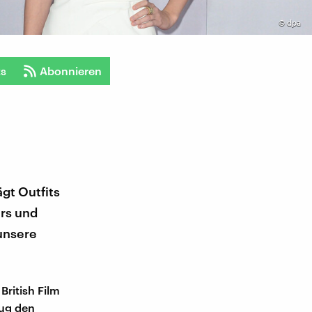
©
dpa
ts
Abonnieren
gt Outfits
rs und
 unsere
British Film
ug den